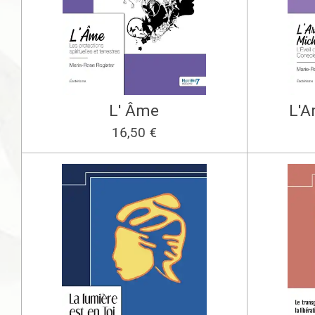
L' Âme
L'A
16,50 €