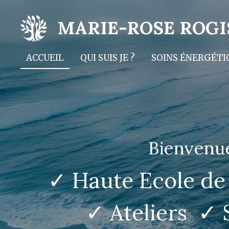
Passer
MARIE-ROSE ROGI
au
contenu
ACCUEIL
QUI SUIS JE ?
SOINS ÉNERGÉTI
principal
Bienvenue
✓ Haute Ecole de
✓ Ateliers ✓