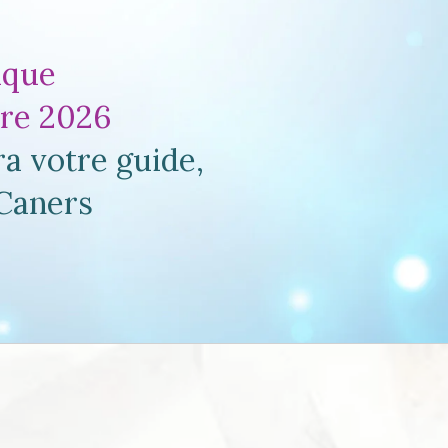
tique
bre 2026
a votre guide,
 Caners