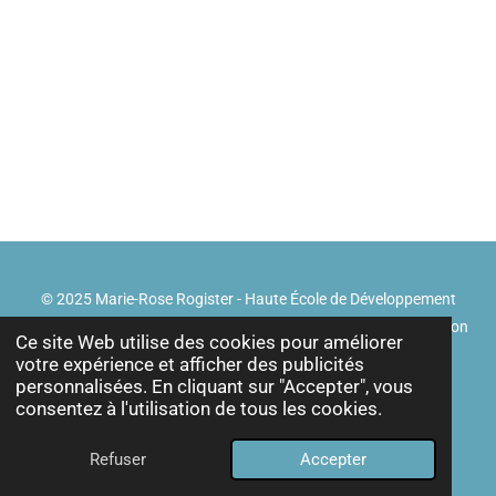
© 2025 Marie-Rose Rogister - Haute École de Développement
Sprirituel et Energétique, Thérapeute reiki, art ancien de guérision
Ce site Web utilise des cookies pour améliorer
naturelle -
Mentions légales
votre expérience et afficher des publicités
personnalisées. En cliquant sur "Accepter", vous
consentez à l'utilisation de tous les cookies.
Refuser
Accepter
E-mail
Téléphone
Facebook